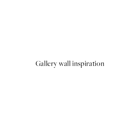
-40%
Earth Toned Pack de Posters
A partir de 23,94 €
39,90 €
Gallery wall inspiration