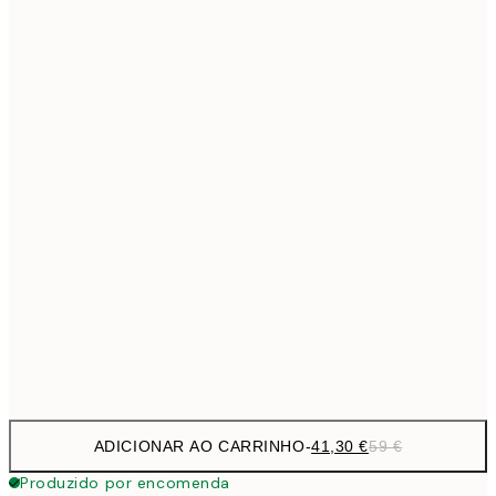
69,3
50x70 cm
Sem moldura
ADICIONAR AO CARRINHO
-
41,30 €
59 €
Produzido por encomenda