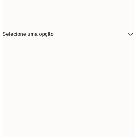
Selecione uma opção
41,3
30x40 cm