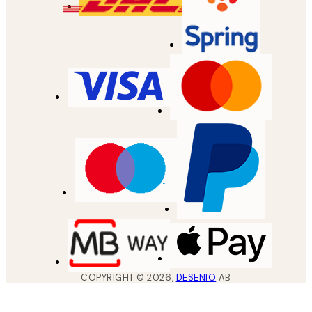
COPYRIGHT ©
2026
,
DESENIO
AB