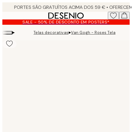
Skip
to
main
SALE - 50% DE DESCONTO EM POSTERS*
content.
▸
▸
Telas decorativas
Van Gogh - Roses Tela
Product
images