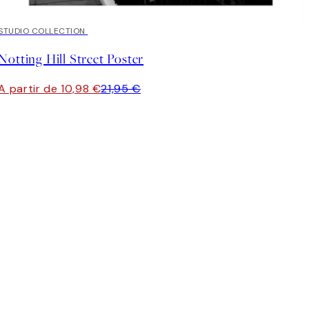
50%*
STUDIO COLLECTION
Notting Hill Street Poster
A partir de 10,98 €
21,95 €