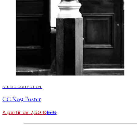
50%*
STUDIO COLLECTION
CC No9 Poster
A partir de 7,50 €
15 €