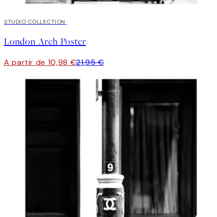
50%*
STUDIO COLLECTION
London Arch Poster
A partir de 10,98 €
21,95 €