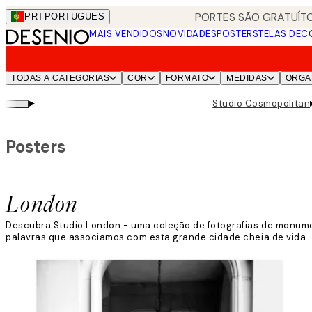
Skip
PORTES SÃO GRATUÍTO
PRT
PORTUGUES
to
MAIS VENDIDOS
NOVIDADES
POSTERS
TELAS DEC
main
content.
TODAS A CATEGORIAS
COR
FORMATO
MEDIDAS
ORGA
▸
Studio Cosmopolitan
Posters
London
Descubra Studio London - uma coleção de fotografias de monume
palavras que associamos com esta grande cidade cheia de vida.