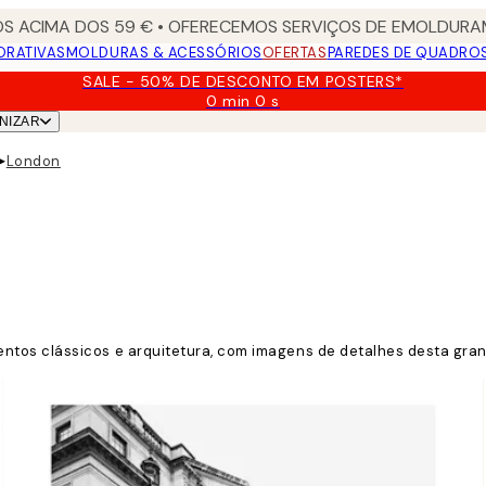
S ACIMA DOS 59 € • OFERECEMOS SERVIÇOS DE EMOLDURAM
ORATIVAS
MOLDURAS & ACESSÓRIOS
OFERTAS
PAREDES DE QUADRO
SALE - 50% DE DESCONTO EM POSTERS*
0 min
0 s
Válido
NIZAR
até:
2026-
▸
London
08-
09
ntos clássicos e arquitetura, com imagens de detalhes desta gran