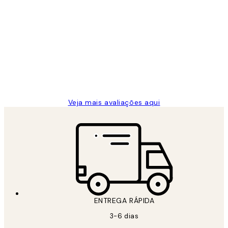
Comprador verificado
Avaliações
de
...
clientes
2 jun.
guilhermina g
Veja mais avaliações aqui
ENTREGA RÁPIDA
3-6 dias