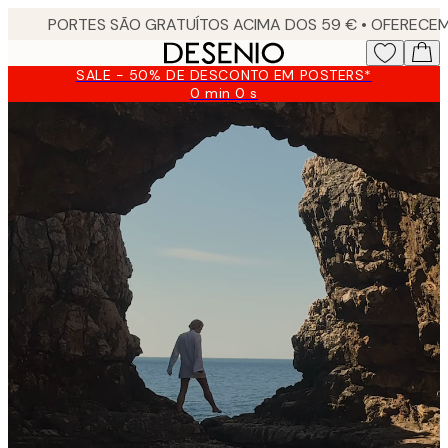
Skip
to
main
SALE - 50% DE DESCONTO EM POSTERS*
content.
0 min
0 s
Válido
até:
2026-
08-
10