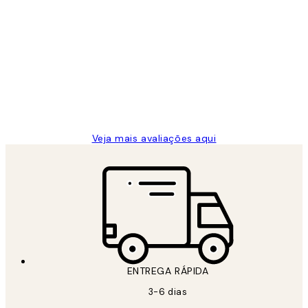
Comprador verificado
Avaliações
de
...
clientes
2 jun.
guilhermina g
Veja mais avaliações aqui
ENTREGA RÁPIDA
3-6 dias