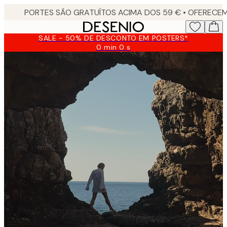
Skip
to
main
SALE - 50% DE DESCONTO EM POSTERS*
content.
0 min
0 s
Válido
até:
2026-
08-
09