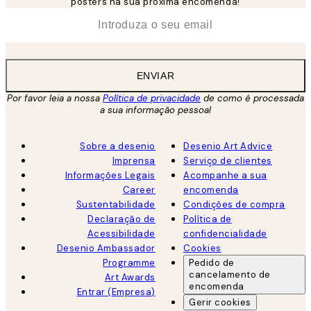
posters na sua próxima encomenda!
*
Email
ENVIAR
Por favor leia a nossa
Política de privacidade
de como é processada
a sua informação pessoal
Sobre a desenio
Desenio Art Advice
Imprensa
Serviço de clientes
Informações Legais
Acompanhe a sua
Career
encomenda
Sustentabilidade
Condições de compra
Declaração de
Política de
Acessibilidade
confidencialidade
Desenio Ambassador
Cookies
Programme
Pedido de
cancelamento de
Art Awards
encomenda
Entrar (Empresa)
Gerir cookies