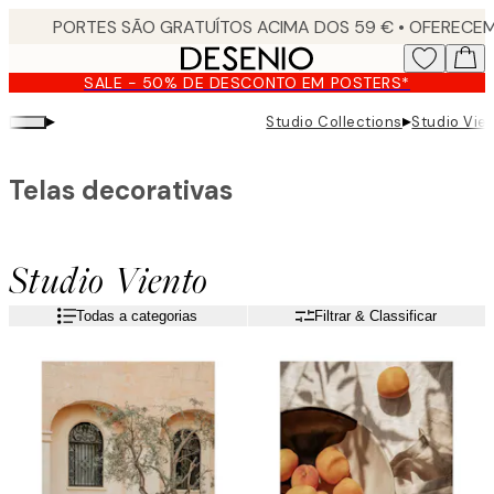
Skip
to
main
SALE - 50% DE DESCONTO EM POSTERS*
content.
▸
▸
Studio Collections
Studio Vie
Telas decorativas
Studio Viento
Todas a categorias
Filtrar & Classificar