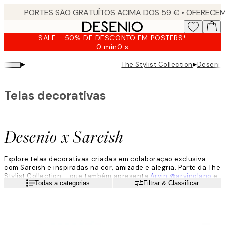
Skip
to
main
SALE - 50% DE DESCONTO EM POSTERS*
content.
0 min
0 s
Válido
até:
▸
▸
The Stylist Collection
Desenio
2026-
08-
09
Telas decorativas
Desenio x Sareish
Explore telas decorativas criadas em colaboração exclusiva
com Sareish e inspiradas na cor, amizade e alegria. Parte da The
Stylist Collection – que também apresenta
Arvin @arvinolano
e
Leia mais
Todas a categorias
Filtrar & Classificar
Mallory @reserve_home
.