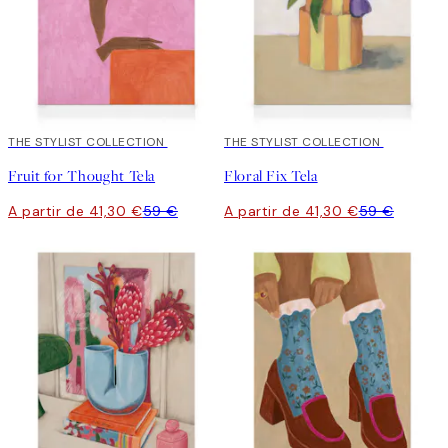
30%*
THE STYLIST COLLECTION
30%*
THE STYLIST COLLECTION
Fruit for Thought Tela
Floral Fix Tela
A partir de 41,30 €
59 €
A partir de 41,30 €
59 €