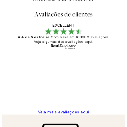
Avaliações de clientes
EXCELLENT
4.4 de 5 estrelas
Com base em 108380 avaliações.
Veja algumas das avaliações aqui.
Comprador verificado
Avaliações
de
...
clientes
2 jun.
guilhermina g
Veja mais avaliações aqui