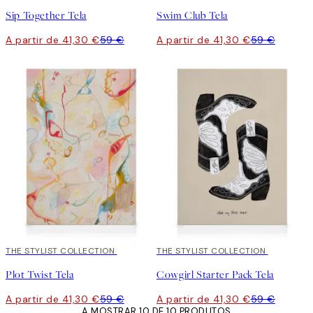
Sip Together Tela
Swim Club Tela
A partir de 41,30 €
59 €
A partir de 41,30 €
59 €
30%*
THE STYLIST COLLECTION
30%*
THE STYLIST COLLECTION
Plot Twist Tela
Cowgirl Starter Pack Tela
A partir de 41,30 €
59 €
A partir de 41,30 €
59 €
A MOSTRAR 10 DE 10 PRODUTOS