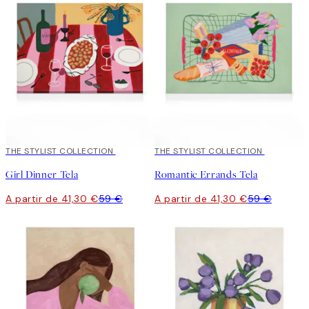
30%*
THE STYLIST COLLECTION
30%*
THE STYLIST COLLECTION
Girl Dinner Tela
Romantic Errands Tela
A partir de 41,30 €
59 €
A partir de 41,30 €
59 €