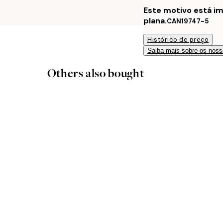
Este motivo está i
plana.
CAN19747-5
Histórico de preço
Saiba mais sobre os noss
Others also bought