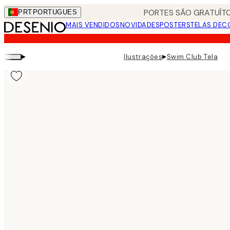
Skip
PORTES SÃO GRATUÍTO
PRT
PORTUGUES
to
MAIS VENDIDOS
NOVIDADES
POSTERS
TELAS DEC
main
content.
▸
▸
Ilustrações
Swim Club Tela