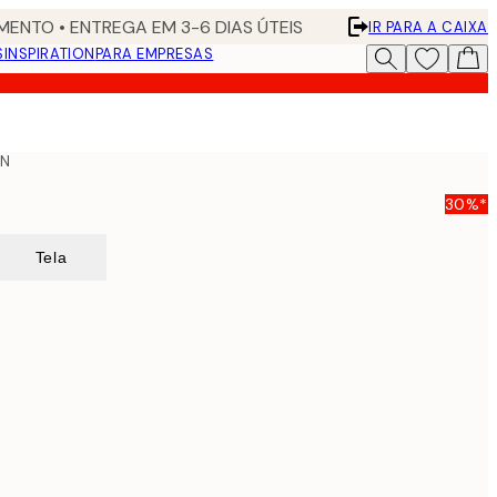
ENTO • ENTREGA EM 3-6 DIAS ÚTEIS
IR PARA A CAIXA
S
INSPIRATION
PARA EMPRESAS
ON
30%*
Tela