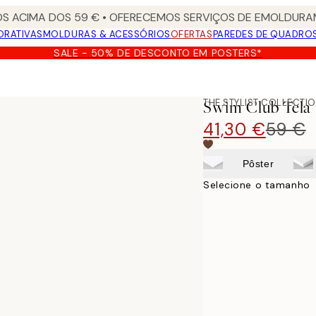
S ACIMA DOS 59 € • OFERECEMOS SERVIÇOS DE EMOLDURAM
ORATIVAS
MOLDURAS & ACESSÓRIOS
OFERTAS
PAREDES DE QUADRO
SALE - 50% DE DESCONTO EM POSTERS*
THE STYLIST COLLECTI
Swim Club Tela
41,30 €
59 €
Pôster
Selecione o tamanho