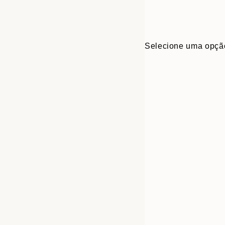
Selecione uma opçã
30x40 cm
50x70 cm