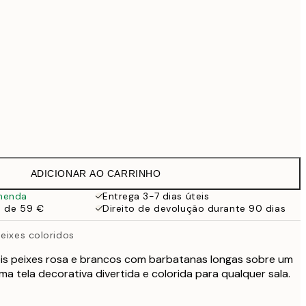
99 €
118,30 €
169 €
363,30 €
519 €
Sem moldura
ADICIONAR AO CARRINHO
menda
Entrega 3-7 dias úteis
a de 59 €
Direito de devolução durante 90 dias
eixes coloridos
ois peixes rosa e brancos com barbatanas longas sobre um
ma tela decorativa divertida e colorida para qualquer sala.