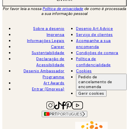
Por favor leia a nossa
Política de privacidade
de como é processada
a sua informação pessoal
Sobre a desenio
Desenio Art Advice
Imprensa
Serviço de clientes
Informações Legais
Acompanhe a sua
Career
encomenda
Sustentabilidade
Condições de compra
Declaração de
Política de
Acessibilidade
confidencialidade
Desenio Ambassador
Cookies
Programme
Pedido de
cancelamento de
Art Awards
encomenda
Entrar (Empresa)
Gerir cookies
PRT
PORTUGUES