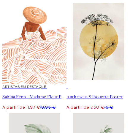
40%*
ARTISTAS EM DESTAQUE
50%*
Sabina Fenn - Madame Fleur Poster
Anthriscus Silhouette Poster
A partir de 11,97 €
19,95 €
A partir de 7,50 €
15 €