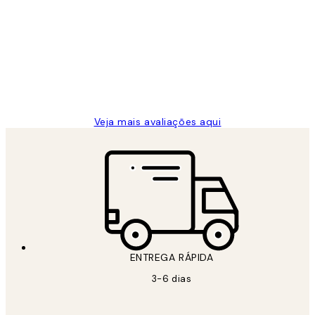
de
...
clientes
2 jun.
guilhermina g
Veja mais avaliações aqui
ENTREGA RÁPIDA
3-6 dias