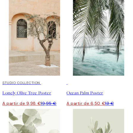
50%*
STUDIO COLLECTION
50%*
Lonely Olive Tree Poster
Ocean Palm Poster
A partir de 9,98 €
19,95 €
A partir de 6,50 €
13 €