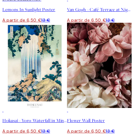
Lemons In Sunlight Poster
Van Gogh - Café Terrace at Night Poster
A partir de 6,50 €
13 €
A partir de 6,50 €
13 €
50%*
50%*
Hokusai - Yoro Waterfall in Mino Province Poster
Flower Wall Poster
A partir de 6,50 €
13 €
A partir de 6,50 €
13 €