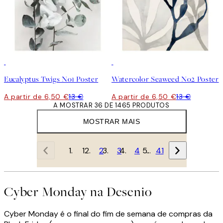
50%*
50%*
Eucalyptus Twigs No1 Poster
Watercolor Seaweed No2 Poster
A partir de 6,50 €
13 €
A partir de 6,50 €
13 €
A MOSTRAR 36 DE 1465 PRODUTOS
MOSTRAR MAIS
1
2
3
4
…
41
Cyber Monday na Desenio
Cyber Monday é o final do fim de semana de compras da