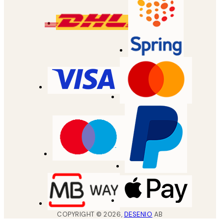
COPYRIGHT ©
2026
,
DESENIO
AB