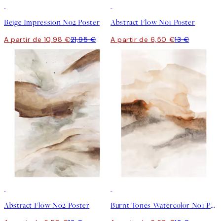
50%*
50%*
Beige Impression No2 Poster
Abstract Flow No1 Poster
A partir de 10,98 €
21,95 €
A partir de 6,50 €
13 €
50%*
50%*
Abstract Flow No2 Poster
Burnt Tones Watercolor No1 Poster