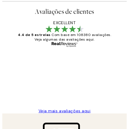
Avaliações de clientes
EXCELLENT
4.4 de 5 estrelas
Com base em 108380 avaliações.
Veja algumas das avaliações aqui.
Comprador verificado
Avaliações
de
...
clientes
2 jun.
guilhermina g
Veja mais avaliações aqui