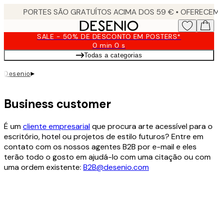
Skip
to
main
SALE - 50% DE DESCONTO EM POSTERS*
content.
0 min
0 s
Válido
Todas a categorias
até:
2026-
▸
Desenio
08-
10
Business customer
É um
cliente empresarial
que procura arte acessível para o
escritório, hotel ou projetos de estilo futuros? Entre em
contato com os nossos agentes B2B por e-mail e eles
terão todo o gosto em ajudá-lo com uma citação ou com
uma ordem existente:
B2B@desenio.com