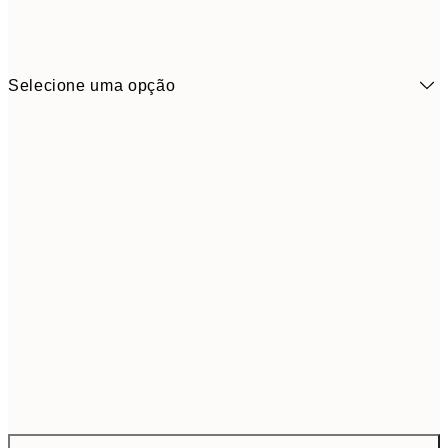
Selecione uma opção
ONE SIZE
21,9