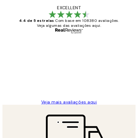
EXCELLENT
4.4 de 5 estrelas
Com base em 108380 avaliações.
Veja algumas das avaliações aqui.
Comprador verificado
Avaliações
de
...
clientes
2 jun.
guilhermina g
Veja mais avaliações aqui