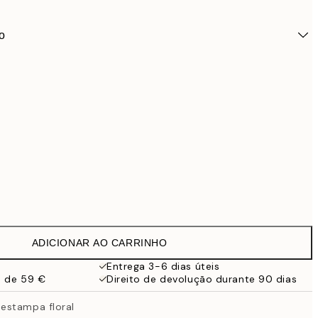
o
ADICIONAR AO CARRINHO
34,9
Entrega 3-6 dias úteis
a de 59 €
Direito de devolução durante 90 dias
estampa floral