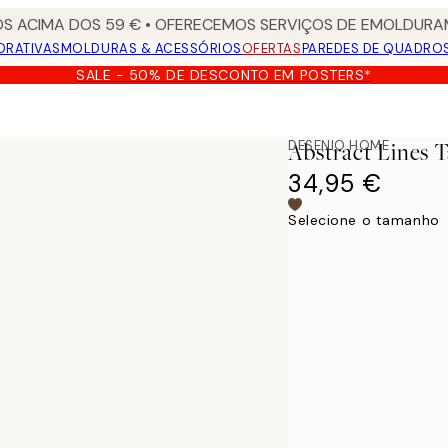
S ACIMA DOS 59 € • OFERECEMOS SERVIÇOS DE EMOLDURAM
ORATIVAS
MOLDURAS & ACESSÓRIOS
OFERTAS
PAREDES DE QUADRO
SALE - 50% DE DESCONTO EM POSTERS*
DESENIO HOME
Abstract Lines T
34,95 €
Selecione o tamanho