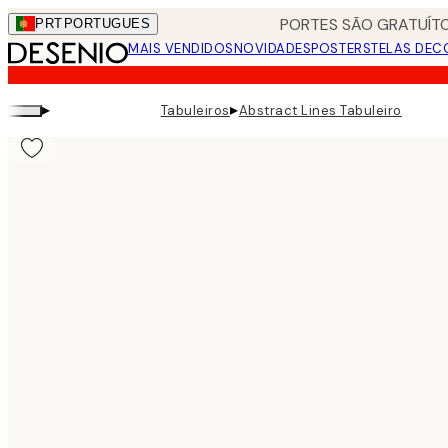
Skip
PORTES SÃO GRATUÍTO
PRT
PORTUGUES
to
MAIS VENDIDOS
NOVIDADES
POSTERS
TELAS DEC
main
content.
▸
▸
Tabuleiros
Abstract Lines Tabuleiro