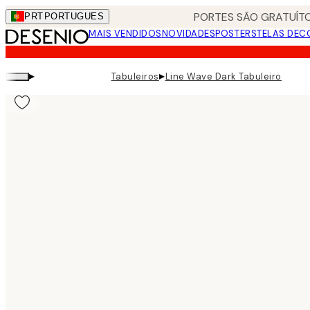
Skip
PORTES SÃO GRATUÍTO
PRT
PORTUGUES
to
MAIS VENDIDOS
NOVIDADES
POSTERS
TELAS DEC
main
content.
▸
▸
Tabuleiros
Line Wave Dark Tabuleiro