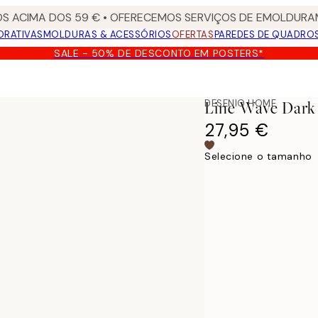
S ACIMA DOS 59 € • OFERECEMOS SERVIÇOS DE EMOLDURAM
ORATIVAS
MOLDURAS & ACESSÓRIOS
OFERTAS
PAREDES DE QUADRO
SALE - 50% DE DESCONTO EM POSTERS*
DESENIO HOME
Line Wave Dark 
27,95 €
Selecione o tamanho