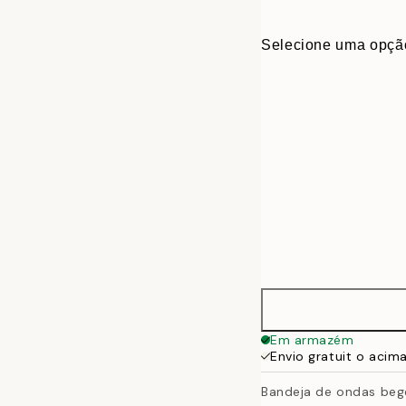
Selecione uma opçã
36x28 cm
Em armazém
Envio gratuit o acim
Bandeja de ondas beg