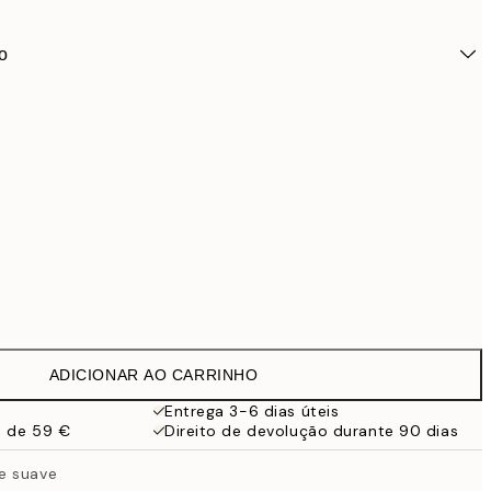
o
ADICIONAR AO CARRINHO
27,9
Entrega 3-6 dias úteis
a de 59 €
Direito de devolução durante 90 dias
e suave