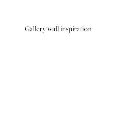
A partir de 26,34 €
43,90 €
Gallery wall inspiration