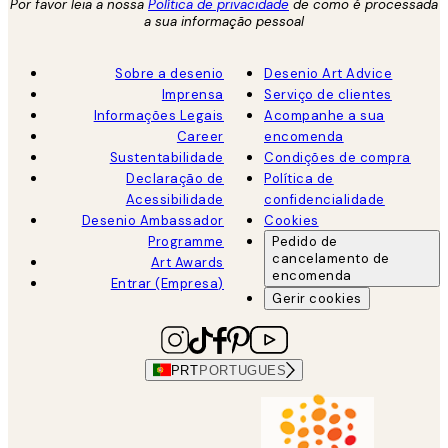
Por favor leia a nossa
Política de privacidade
de como é processada
a sua informação pessoal
Sobre a desenio
Desenio Art Advice
Imprensa
Serviço de clientes
Informações Legais
Acompanhe a sua
Career
encomenda
Sustentabilidade
Condições de compra
Declaração de
Política de
Acessibilidade
confidencialidade
Desenio Ambassador
Cookies
Programme
Pedido de
cancelamento de
Art Awards
encomenda
Entrar (Empresa)
Gerir cookies
PRT
PORTUGUES