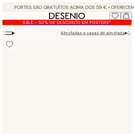
Skip
to
main
SALE - 50% DE DESCONTO EM POSTERS*
content.
▸
▸
Almofadas e capas de almofada
Ou
Product
images