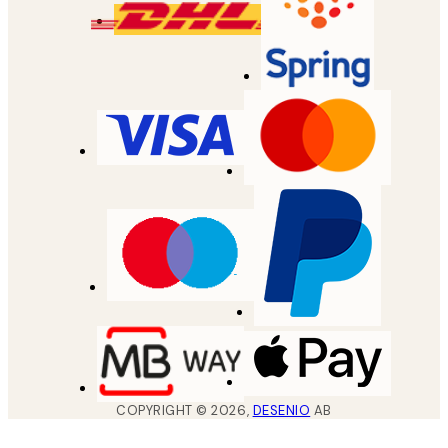
COPYRIGHT ©
2026
,
DESENIO
AB