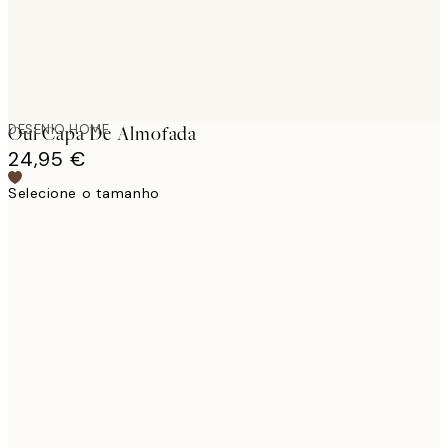
DESENIO HOME
Oui Capa De Almofada
24,95 €
Selecione o tamanho