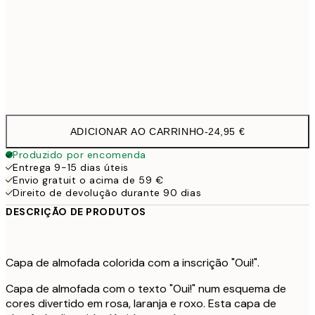
40 x 40 cm com enchimento
29,9
50 x 50 cm com enchimento
35,9
60 x 60 cm com enchimento
41,9
ADICIONAR AO CARRINHO
-
24,95 €
Produzido por encomenda
Entrega 9-15 dias úteis
Envio gratuit o acima de 59 €
Direito de devolução durante 90 dias
DESCRIÇÃO DE PRODUTOS
Capa de almofada colorida com a inscrição "Oui!".
Capa de almofada com o texto "Oui!" num esquema de
cores divertido em rosa, laranja e roxo. Esta capa de