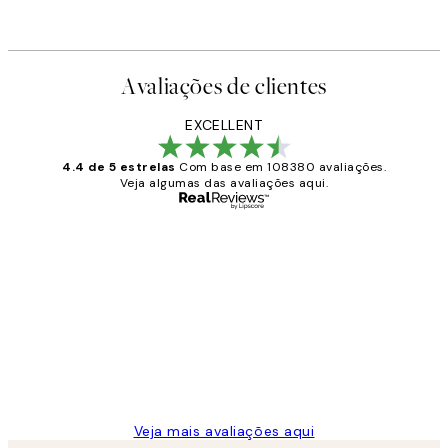
Avaliações de clientes
EXCELLENT
4.4 de 5 estrelas
Com base em 108380 avaliações.
Veja algumas das avaliações aqui.
Comprador verificado
Avaliações
de
...
clientes
2 jun.
guilhermina g
Veja mais avaliações aqui