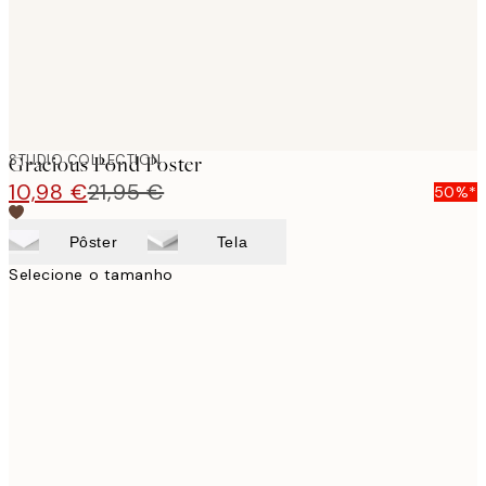
STUDIO COLLECTION
Gracious Pond Poster
10,98 €
21,95 €
50%*
Pôster
Tela
Selecione o tamanho