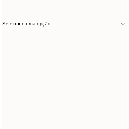
Selecione uma opção
10,9
30x40 cm
21,