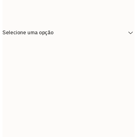
Selecione uma opção
6,
30x40 cm
21,