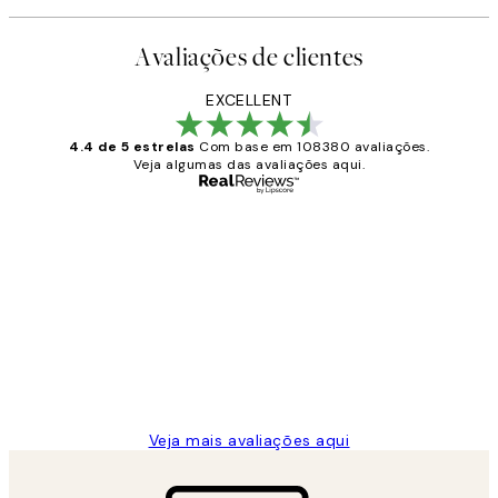
Avaliações de clientes
EXCELLENT
4.4 de 5 estrelas
Com base em 108380 avaliações.
Veja algumas das avaliações aqui.
Comprador verificado
Avaliações
de
...
clientes
2 jun.
guilhermina g
Veja mais avaliações aqui