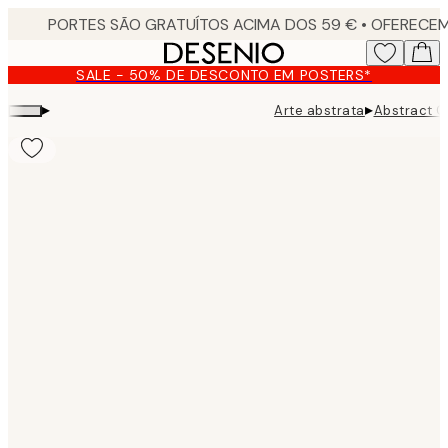
Skip
to
main
SALE - 50% DE DESCONTO EM POSTERS*
content.
▸
▸
Arte abstrata
Abstract C
Product
images