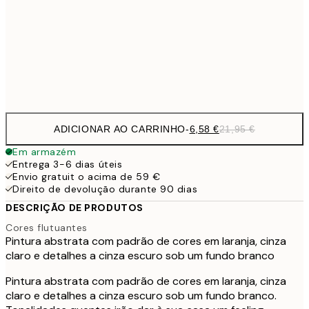
11,4
50x70 cm
Frame
options
ADICIONAR AO CARRINHO
-
6,58 €
21,95 €
Em armazém
Entrega 3-6 dias úteis
Envio gratuit o acima de 59 €
Direito de devolução durante 90 dias
DESCRIÇÃO DE PRODUTOS
Cores flutuantes
Pintura abstrata com padrão de cores em laranja, cinza
claro e detalhes a cinza escuro sob um fundo branco
Pintura abstrata com padrão de cores em laranja, cinza
claro e detalhes a cinza escuro sob um fundo branco.