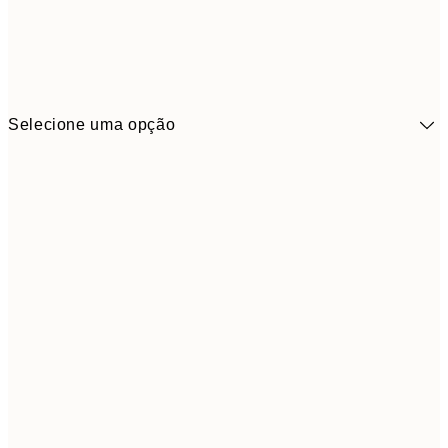
Selecione uma opção
6,
30x40 cm
21,