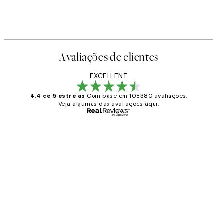
Avaliações de clientes
EXCELLENT
4.4 de 5 estrelas
Com base em 108380 avaliações.
Veja algumas das avaliações aqui.
Comprador verificado
Avaliações
de
...
clientes
2 jun.
guilhermina g