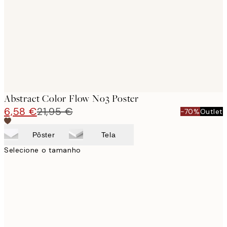
images
Abstract Color Flow No3 Poster
6,58 €
21,95 €
-70%
Outlet
Pôster
Tela
Selecione o tamanho