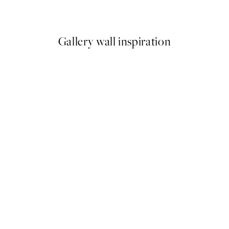
€
A partir de 3,90 €
13 €
Gallery wall inspiration