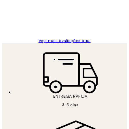
...
clientes
2 jun.
guilhermina g
Veja mais avaliações aqui
ENTREGA RÁPIDA
3-6 dias