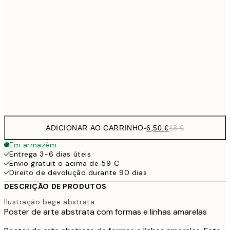
9,
30x40 cm
19,
16,2
50x70 cm
32,
Frame
options
ADICIONAR AO CARRINHO
-
6,50 €
13 €
Em armazém
Entrega 3-6 dias úteis
Envio gratuit o acima de 59 €
Direito de devolução durante 90 dias
DESCRIÇÃO DE PRODUTOS
Ilustração bege abstrata
Poster de arte abstrata com formas e linhas amarelas