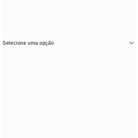
Selecione uma opção
6,
21x30 cm