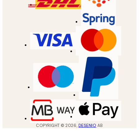
COPYRIGHT ©
2026
,
DESENIO
AB