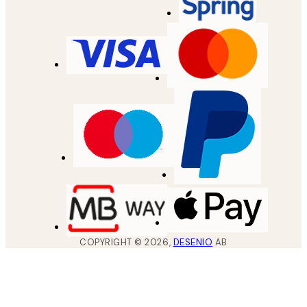
COPYRIGHT ©
2026
,
DESENIO
AB