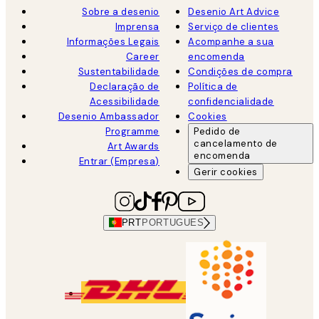
Sobre a desenio
Desenio Art Advice
Imprensa
Serviço de clientes
Informações Legais
Acompanhe a sua
Career
encomenda
Sustentabilidade
Condições de compra
Declaração de
Política de
Acessibilidade
confidencialidade
Desenio Ambassador
Cookies
Programme
Pedido de
cancelamento de
Art Awards
encomenda
Entrar (Empresa)
Gerir cookies
PRT
PORTUGUES