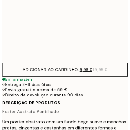
32,
24,5
70x100 cm
59,5
100x150 cm
1
Frame
options
ADICIONAR AO CARRINHO
-
9,98 €
19,95 €
Em armazém
Entrega 3-6 dias úteis
Envio gratuit o acima de 59 €
Direito de devolução durante 90 dias
DESCRIÇÃO DE PRODUTOS
Poster Abstrato Pontilhado
Um poster abstrato com um fundo bege suave e manchas
pretas, cinzentas e castanhas em diferentes formas e