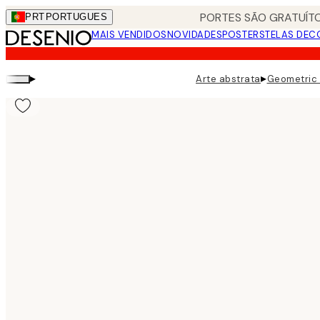
Skip
PORTES SÃO GRATUÍTO
PRT
PORTUGUES
to
MAIS VENDIDOS
NOVIDADES
POSTERS
TELAS DEC
main
content.
▸
▸
Arte abstrata
Geometric 