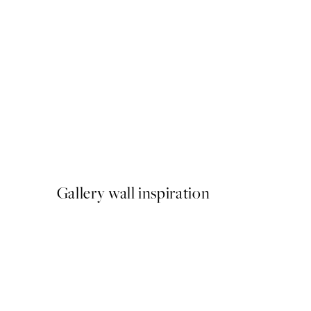
-70%
Outlet
Holiday Folk Art Poster
A partir de 2,38 €
7,95 €
Gallery wall inspiration