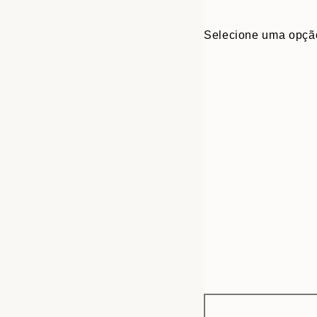
Selecione uma opçã
Frame
30x40 cm
options