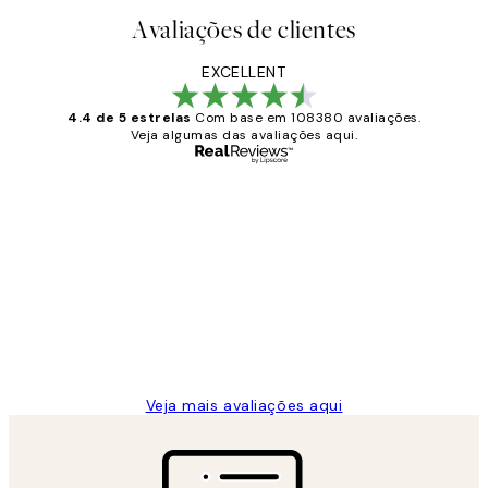
Avaliações de clientes
EXCELLENT
4.4 de 5 estrelas
Com base em 108380 avaliações.
Veja algumas das avaliações aqui.
Comprador verificado
Avaliações
de
...
clientes
2 jun.
guilhermina g
Veja mais avaliações aqui