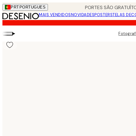
Skip
PORTES SÃO GRATUÍTO
PRT
PORTUGUES
to
MAIS VENDIDOS
NOVIDADES
POSTERS
TELAS DEC
main
content.
▸
Fotograf