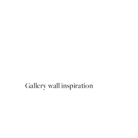
50%*
Crossing Lines Poster
A partir de 10,98 €
21,95 €
Gallery wall inspiration