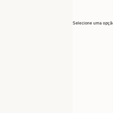
Selecione uma opçã
Frame
30x40 cm
options
50x70 cm