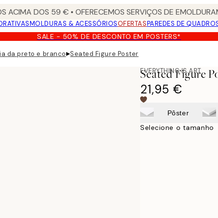
S ACIMA DOS 59 € • OFERECEMOS SERVIÇOS DE EMOLDURAM
ORATIVAS
MOLDURAS & ACESSÓRIOS
OFERTAS
PAREDES DE QUADRO
SALE - 50% DE DESCONTO EM POSTERS*
▸
ia da preto e branco
Seated Figure Poster
EVERYTHING IS ART
Seated Figure P
21,95 €
Pôster
Selecione o tamanho