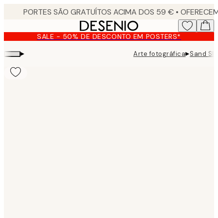
Skip
to
main
SALE - 50% DE DESCONTO EM POSTERS*
content.
▸
▸
Arte fotográfica
Sand Sli
Product
images