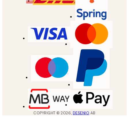
COPYRIGHT ©
2026
,
DESENIO
AB