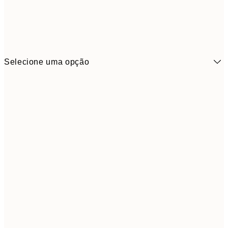
Selecione uma opção
6,
21x30 cm