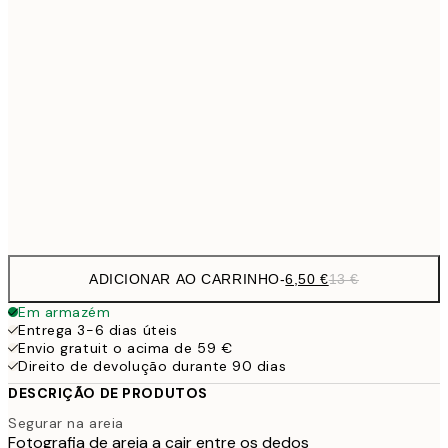
9,
30x40 cm
19,
13,7
40x50 cm
27,
16,2
50x70 cm
32,
Frame
options
ADICIONAR AO CARRINHO
-
6,50 €
13 €
Em armazém
Entrega 3-6 dias úteis
Envio gratuit o acima de 59 €
Direito de devolução durante 90 dias
DESCRIÇÃO DE PRODUTOS
Segurar na areia
Fotografia de areia a cair entre os dedos