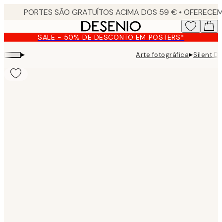
Skip
to
main
SALE - 50% DE DESCONTO EM POSTERS*
content.
▸
▸
Arte fotográfica
Silent D
Product
images