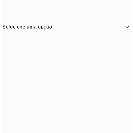
Selecione uma opção
5,
30x40 cm
19,