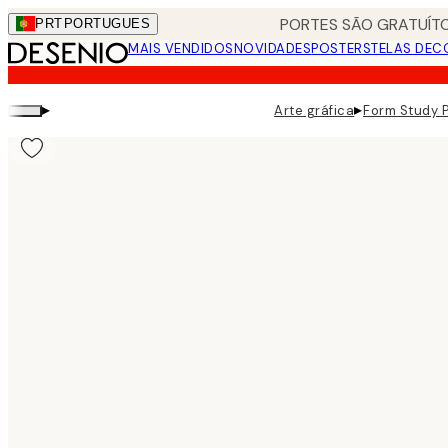
Skip
PORTES SÃO GRATUÍTO
PRT
PORTUGUES
to
MAIS VENDIDOS
NOVIDADES
POSTERS
TELAS DEC
main
content.
▸
▸
Arte gráfica
Form Study 