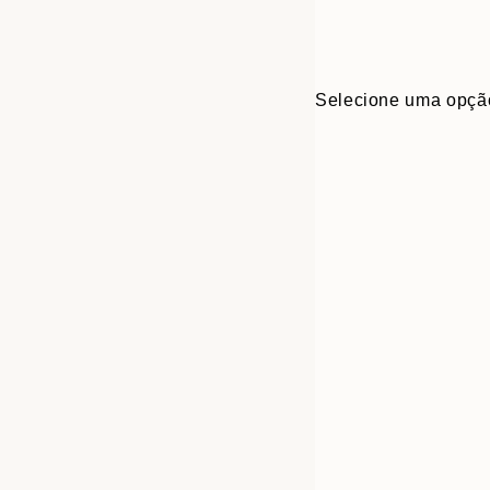
Selecione uma opçã
Frame
30x40 cm
options
50x70 cm