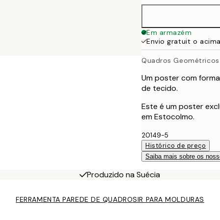
70x100 cm
Em armazém
Envio gratuit o acim
100x150 cm
Quadros Geométricos
Um poster com formas
de tecido.
Este é um poster excl
em Estocolmo.
20149-5
Histórico de preço
Saiba mais sobre os noss
Produzido na Suécia
FERRAMENTA PAREDE DE QUADROS
IR PARA MOLDURAS