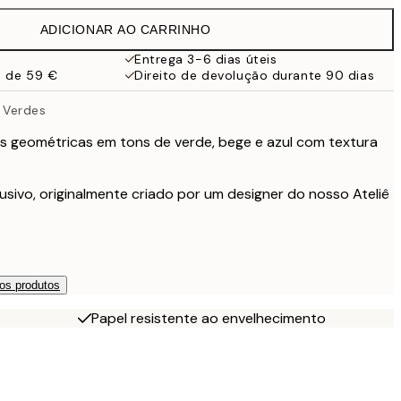
32,45 €
ADICIONAR AO CARRINHO
24,50 €
49 €
Entrega 3-6 dias úteis
a de 59 €
Direito de devolução durante 90 dias
59,50 €
119 €
 Verdes
 geométricas em tons de verde, bege e azul com textura
usivo, originalmente criado por um designer do nosso Ateliê
os produtos
Papel resistente ao envelhecimento