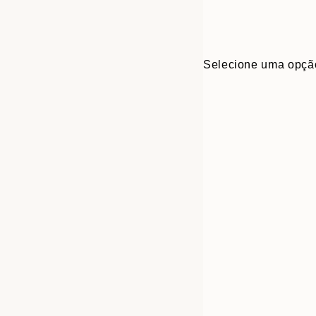
Selecione uma opçã
Frame
30x40 cm
options
50x50 cm