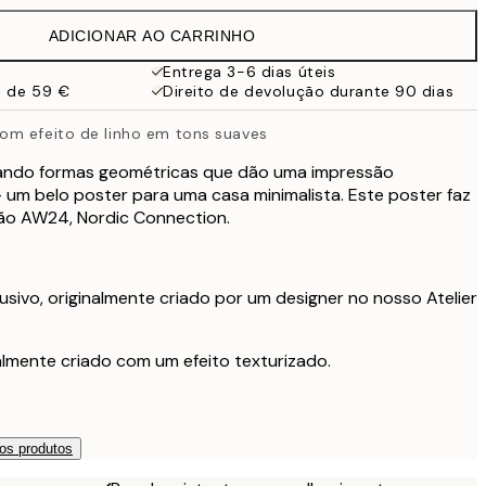
27,45 €
ADICIONAR AO CARRINHO
16,23 €
32,45 €
Entrega 3-6 dias úteis
a de 59 €
Direito de devolução durante 90 dias
59,50 €
119 €
om efeito de linho em tons suaves
ando formas geométricas que dão uma impressão
 um belo poster para uma casa minimalista. Este poster faz
ão AW24, Nordic Connection.
usivo, originalmente criado por um designer no nosso Atelier
nalmente criado com um efeito texturizado.
os produtos