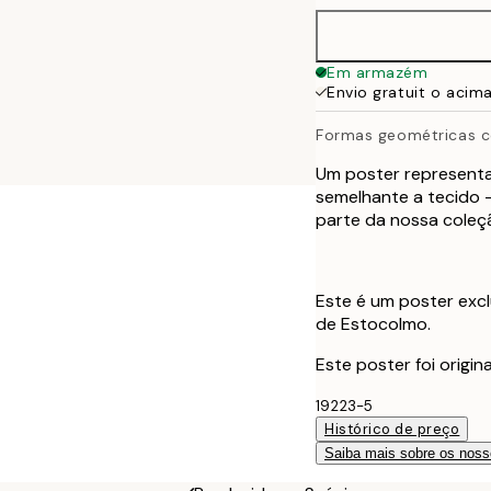
50x70 cm
Em armazém
Envio gratuit o acim
100x150 cm
Formas geométricas c
Um poster represent
semelhante a tecido -
parte da nossa coleç
Este é um poster excl
de Estocolmo.
Este poster foi origi
19223-5
Histórico de preço
Saiba mais sobre os noss