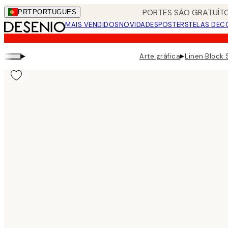
Skip
PORTES SÃO GRATUÍTO
PRT
PORTUGUES
to
MAIS VENDIDOS
NOVIDADES
POSTERS
TELAS DEC
main
content.
▸
▸
Arte gráfica
Linen Block 