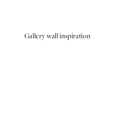
Abstract Landscape No1 Po
A partir de 9,98 €
19,95 €
Gallery wall inspiration