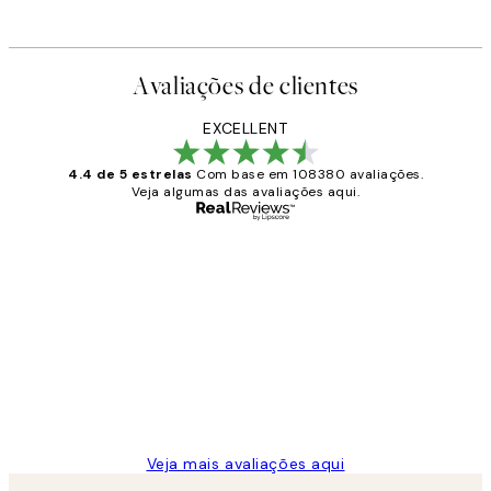
Avaliações de clientes
EXCELLENT
4.4 de 5 estrelas
Com base em 108380 avaliações.
Veja algumas das avaliações aqui.
Comprador verificado
Avaliações
de
...
clientes
2 jun.
guilhermina g
Veja mais avaliações aqui