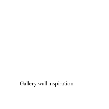
-70%
Outlet
Posing Line Art Poster
A partir de 3,90 €
13 €
Gallery wall inspiration