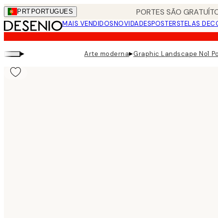
Skip
PORTES SÃO GRATUÍTO
PRT
PORTUGUES
to
MAIS VENDIDOS
NOVIDADES
POSTERS
TELAS DEC
main
content.
▸
▸
Arte moderna
Graphic Landscape No1 P