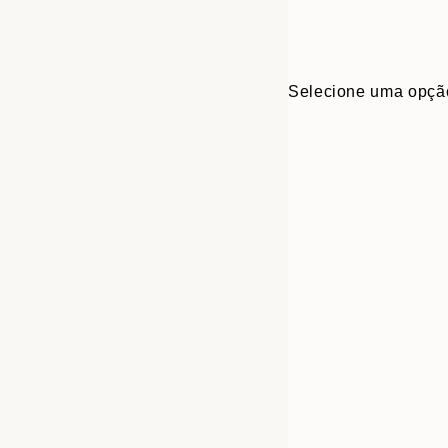
Selecione uma opçã
Frame
50x70 cm
options