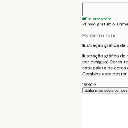
Em armazém
Envio gratuit o acim
Montanhas rosa
Ilustração gráfica d
Ilustração gráfica de
cor desigual. Cores t
esta paleta de cores 
Combine este poster 
16051-8
Saiba mais sobre os noss