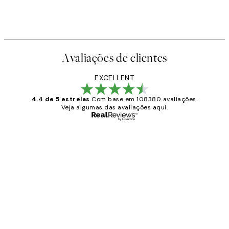
Avaliações de clientes
EXCELLENT
4.4 de 5 estrelas
Com base em 108380 avaliações.
Veja algumas das avaliações aqui.
Comprador verificado
Avaliações
de
...
clientes
2 jun.
guilhermina g