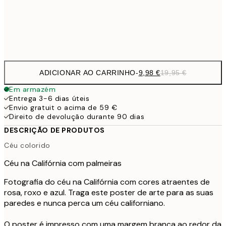
32,
Frame
options
ADICIONAR AO CARRINHO
-
9,98 €
19,95 €
Em armazém
Entrega 3-6 dias úteis
Envio gratuit o acima de 59 €
Direito de devolução durante 90 dias
DESCRIÇÃO DE PRODUTOS
Céu colorido
Céu na Califórnia com palmeiras
Fotografia do céu na Califórnia com cores atraentes de
rosa, roxo e azul. Traga este poster de arte para as suas
paredes e nunca perca um céu californiano.
O poster é impresso com uma margem branca ao redor da