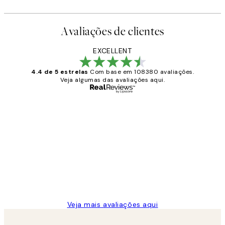
Avaliações de clientes
EXCELLENT
4.4 de 5 estrelas
Com base em 108380 avaliações.
Veja algumas das avaliações aqui.
Comprador verificado
Avaliações
de
...
clientes
2 jun.
guilhermina g
Veja mais avaliações aqui