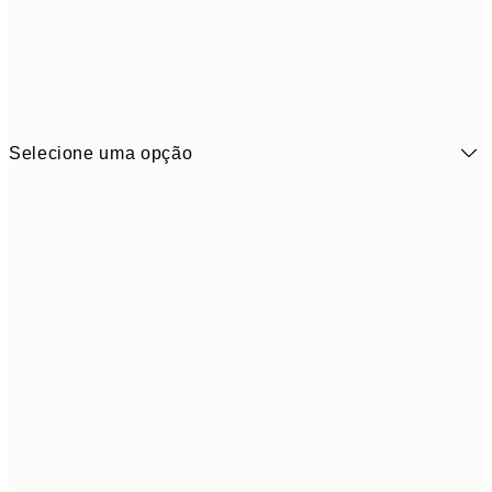
Selecione uma opção
14,7
70x100 cm