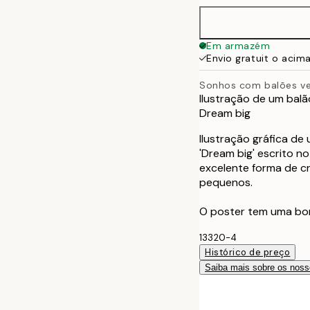
Em armazém
Envio gratuit o acim
Sonhos com balões v
Ilustração de um bal
Dream big
Ilustração gráfica de
'Dream big' escrito n
excelente forma de cr
pequenos.
O poster tem uma bo
13320-4
Histórico de preço
Saiba mais sobre os noss