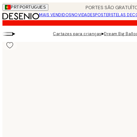
Skip
PORTES SÃO GRATUÍTO
PRT
PORTUGUES
to
MAIS VENDIDOS
NOVIDADES
POSTERS
TELAS DEC
main
content.
▸
▸
Cartazes para crianças
Dream Big Ballo