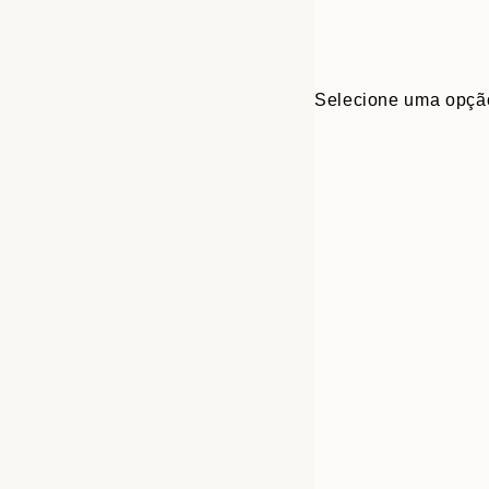
Selecione uma opçã
Frame
21x30 cm
options
30x40 cm