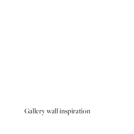
50%*
Two Heartbeats Poster
A partir de 6,50 €
13 €
Gallery wall inspiration