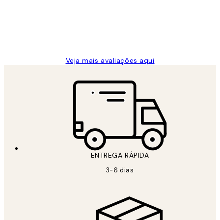
clientes
2 jun.
guilhermina g
Veja mais avaliações aqui
ENTREGA RÁPIDA
3-6 dias