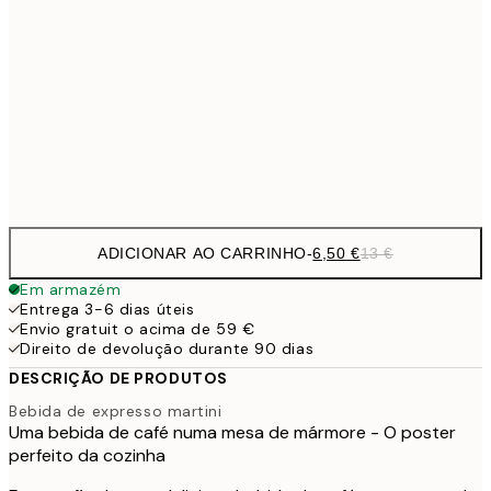
9,
30x40 cm
19,
16,2
50x70 cm
32,
Frame
options
ADICIONAR AO CARRINHO
-
6,50 €
13 €
Em armazém
Entrega 3-6 dias úteis
Envio gratuit o acima de 59 €
Direito de devolução durante 90 dias
DESCRIÇÃO DE PRODUTOS
Bebida de expresso martini
Uma bebida de café numa mesa de mármore - O poster
perfeito da cozinha