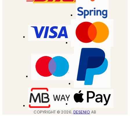
COPYRIGHT ©
2026
,
DESENIO
AB