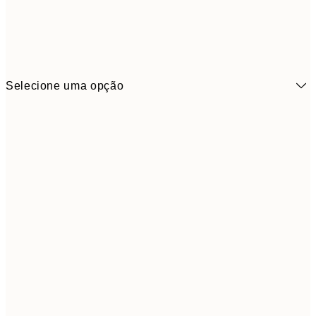
Selecione uma opção
6,
21x30 cm