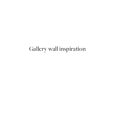
50%*
g Flowers Poster
Afternoon Lemons Poster
A partir de 6,50 €
13 €
Gallery wall inspiration