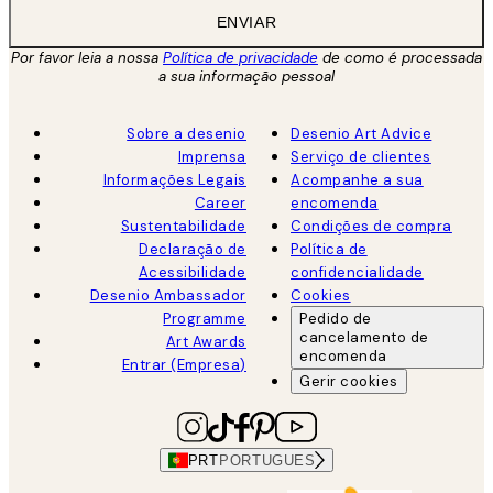
ENVIAR
Por favor leia a nossa
Política de privacidade
de como é processada
a sua informação pessoal
Sobre a desenio
Desenio Art Advice
Imprensa
Serviço de clientes
Informações Legais
Acompanhe a sua
Career
encomenda
Sustentabilidade
Condições de compra
Declaração de
Política de
Acessibilidade
confidencialidade
Desenio Ambassador
Cookies
Programme
Pedido de
cancelamento de
Art Awards
encomenda
Entrar (Empresa)
Gerir cookies
PRT
PORTUGUES