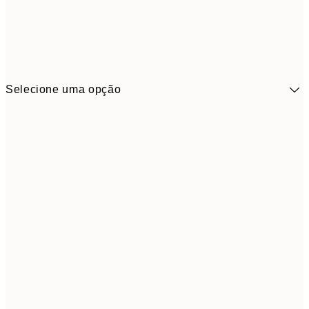
Selecione uma opção
41,3
30x40 cm