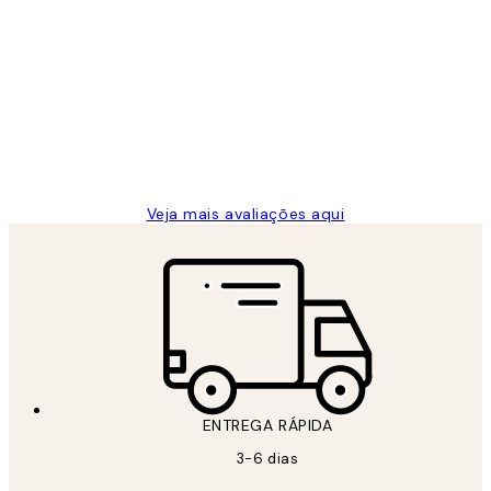
Comprador verificado
Avaliações
de
...
clientes
2 jun.
guilhermina g
Veja mais avaliações aqui
ENTREGA RÁPIDA
3-6 dias