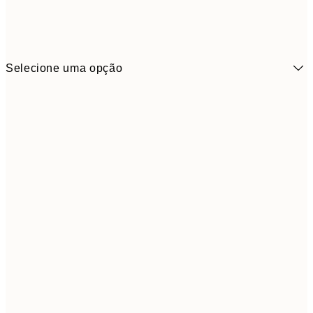
Selecione uma opção
3,
21x30 cm
5,