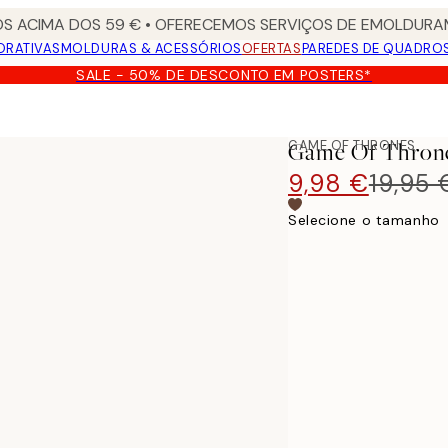
S ACIMA DOS 59 € • OFERECEMOS SERVIÇOS DE EMOLDURAM
ORATIVAS
MOLDURAS & ACESSÓRIOS
OFERTAS
PAREDES DE QUADRO
SALE - 50% DE DESCONTO EM POSTERS*
r
GAME OF THRONES
Game Of Throne
9,98 €
19,95 
Selecione o tamanho