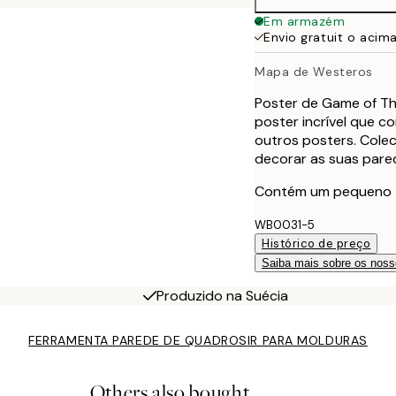
Em armazém
Envio gratuit o acim
Mapa de Westeros
Poster de Game of T
poster incrível que c
outros posters. Cole
decorar as suas pare
Contém um pequeno tex
WB0031-5
Histórico de preço
Saiba mais sobre os noss
Produzido na Suécia
FERRAMENTA PAREDE DE QUADROS
IR PARA MOLDURAS
Others also bought