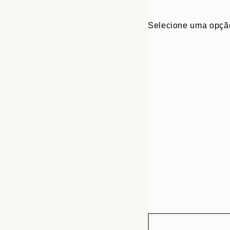
Selecione uma opçã
Frame
30x40 cm
options
50x70 cm