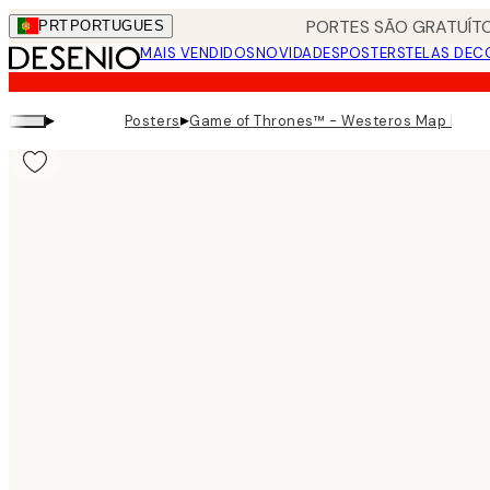
Skip
PORTES SÃO GRATUÍTO
PRT
PORTUGUES
to
MAIS VENDIDOS
NOVIDADES
POSTERS
TELAS DEC
main
content.
▸
▸
Posters
Game of Thrones™ - Westeros Map Poste