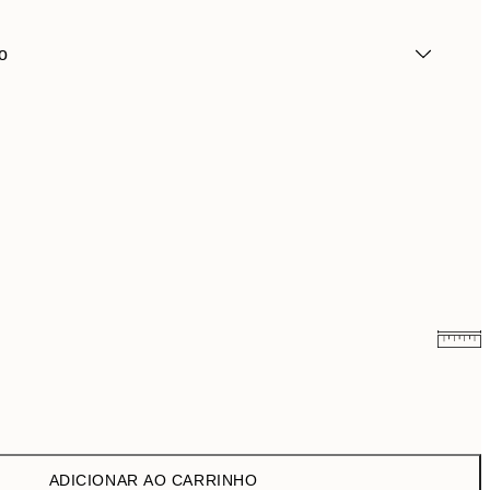
o
9,98 €
19,95 €
16,23 €
32,45 €
ADICIONAR AO CARRINHO