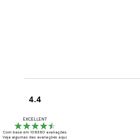
4.4
Avaliações
de
...
EXCELLENT
clientes
Com base em 108380 avaliações.
Veja algumas das avaliações aqui.