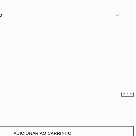
o
9,98 €
19,95 €
16,23 €
32,45 €
ADICIONAR AO CARRINHO