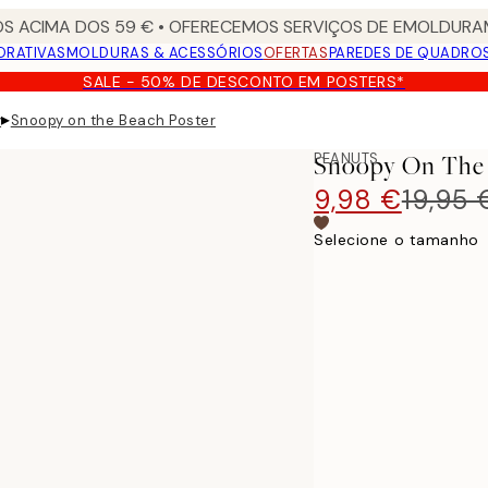
S ACIMA DOS 59 € • OFERECEMOS SERVIÇOS DE EMOLDURAM
ORATIVAS
MOLDURAS & ACESSÓRIOS
OFERTAS
PAREDES DE QUADRO
SALE - 50% DE DESCONTO EM POSTERS*
▸
y
Snoopy on the Beach Poster
PEANUTS
Snoopy On The 
9,98 €
19,95 
Selecione o tamanho