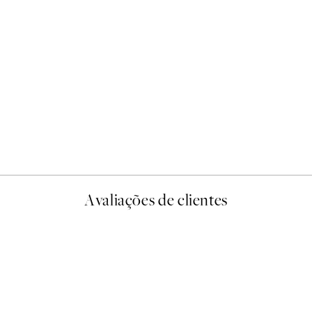
50%*
ABC of Animals Poster
A partir de 6,50 €
13 €
Avaliações de clientes