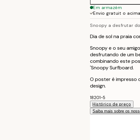
Em armazém
Envio gratuit o acim
Snoopy a desfrutar do
Dia de sol na praia 
Snoopy e o seu amigo
desfrutando de um bel
combinando este post
'Snoopy Surfboard.
O poster é impresso
design.
18201-5
Histórico de preço
Saiba mais sobre os noss