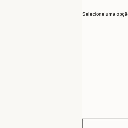
Selecione uma opçã
Frame
30x40 cm
options
50x70 cm