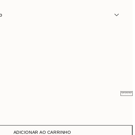
o
9,98 €
19,95 €
16,23 €
32,45 €
ADICIONAR AO CARRINHO