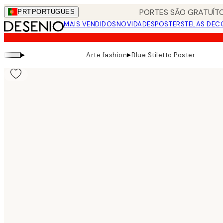
Skip
PORTES SÃO GRATUÍTO
PRT
PORTUGUES
to
MAIS VENDIDOS
NOVIDADES
POSTERS
TELAS DEC
main
content.
▸
▸
Arte fashion
Blue Stiletto Poster