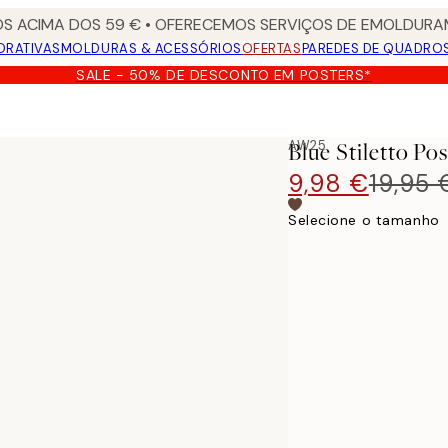
S ACIMA DOS 59 € • OFERECEMOS SERVIÇOS DE EMOLDURAM
ORATIVAS
MOLDURAS & ACESSÓRIOS
OFERTAS
PAREDES DE QUADRO
SALE - 50% DE DESCONTO EM POSTERS*
AW25
Blue Stiletto Pos
9,98 €
19,95 
Selecione o tamanho