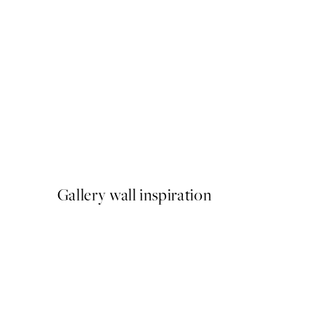
50%*
Caffeine and Confidence Po
A partir de 9,98 €
19,95 €
Gallery wall inspiration