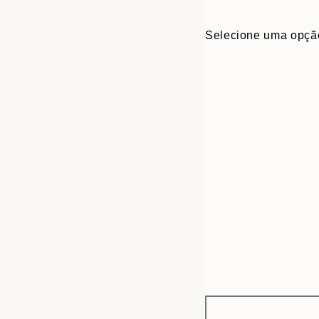
Selecione uma opçã
Frame
30x40 cm
options
50x70 cm