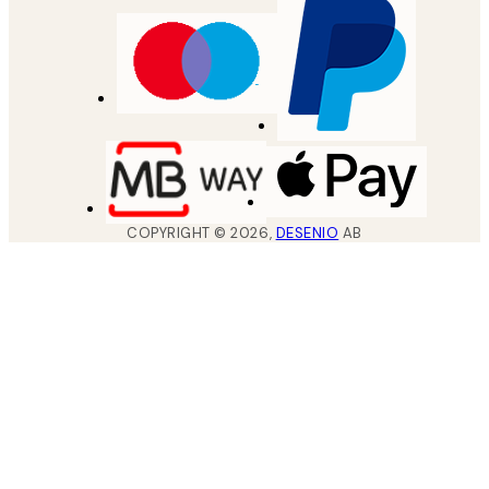
COPYRIGHT ©
2026
,
DESENIO
AB