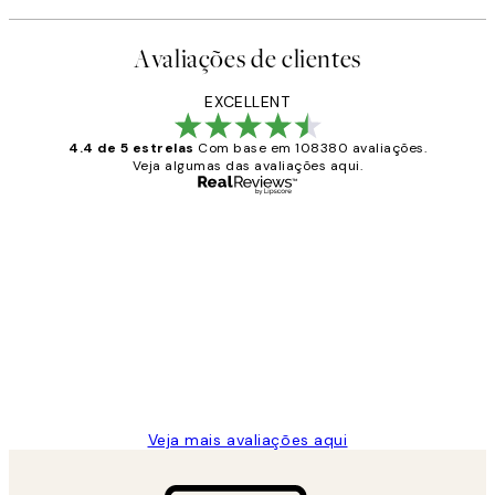
Avaliações de clientes
EXCELLENT
4.4 de 5 estrelas
Com base em 108380 avaliações.
Veja algumas das avaliações aqui.
Comprador verificado
Avaliações
de
...
clientes
2 jun.
guilhermina g
Veja mais avaliações aqui