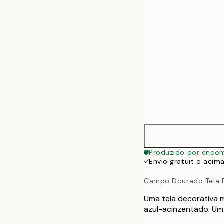
50x70 cm
70x100 cm
100x140 cm
Produzido por enco
Envio gratuit o acim
Campo Dourado Tela 
Uma tela decorativa
azul-acinzentado. Um 