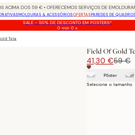
S ACIMA DOS 59 € • OFERECEMOS SERVIÇOS DE EMOLDURAM
ORATIVAS
MOLDURAS & ACESSÓRIOS
OFERTAS
PAREDES DE QUADRO
SALE - 50% DE DESCONTO EM POSTERS*
0 min
0 s
Válido
até:
Gold Tela
2026-
08-
Field Of Gold T
09
41,30 €
59 €
Pôster
Selecione o tamanho