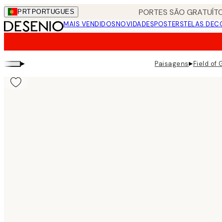
Skip
PORTES SÃO GRATUÍTO
PRT
PORTUGUES
to
MAIS VENDIDOS
NOVIDADES
POSTERS
TELAS DEC
main
content.
▸
▸
Paisagens
Field of 