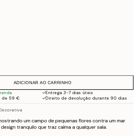
69,30 €
99 €
118,30 €
169 €
363,30 €
519 €
Sem moldura
ADICIONAR AO CARRINHO
menda
Entrega 3-7 dias úteis
a de 59 €
Direito de devolução durante 90 dias
Decorativa
 mostrando um campo de pequenas flores contra um mar
design tranquilo que traz calma a qualquer sala.