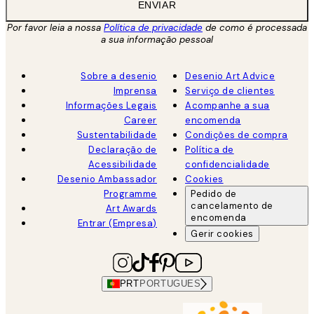
ENVIAR
Por favor leia a nossa
Política de privacidade
de como é processada
a sua informação pessoal
Sobre a desenio
Desenio Art Advice
Imprensa
Serviço de clientes
Informações Legais
Acompanhe a sua
Career
encomenda
Sustentabilidade
Condições de compra
Declaração de
Política de
Acessibilidade
confidencialidade
Desenio Ambassador
Cookies
Programme
Pedido de
cancelamento de
Art Awards
encomenda
Entrar (Empresa)
Gerir cookies
PRT
PORTUGUES