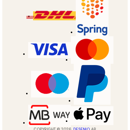
COPYRIGHT ©
2026
,
DESENIO
AB