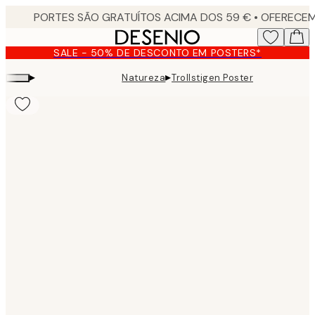
Skip
to
main
SALE - 50% DE DESCONTO EM POSTERS*
content.
▸
▸
Natureza
Trollstigen Poster
Product
images