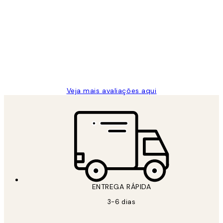
Avaliações
de
...
clientes
2 jun.
guilhermina g
Veja mais avaliações aqui
ENTREGA RÁPIDA
3-6 dias