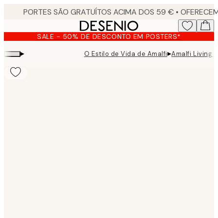
Skip
to
main
SALE - 50% DE DESCONTO EM POSTERS*
content.
▸
▸
O Estilo de Vida de Amalfi
Amalfi Living 
Product
images