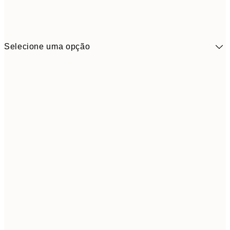
Selecione uma opção
9,
30x40 cm
19,