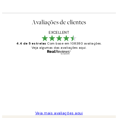
Avaliações de clientes
EXCELLENT
4.4 de 5 estrelas
Com base em 108380 avaliações.
Veja algumas das avaliações aqui.
Comprador verificado
Avaliações
de
...
clientes
2 jun.
guilhermina g
Veja mais avaliações aqui