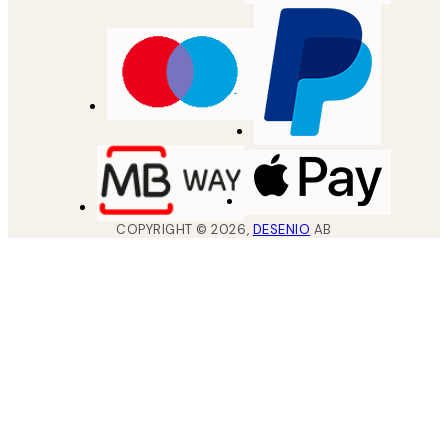
COPYRIGHT ©
2026
,
DESENIO
AB