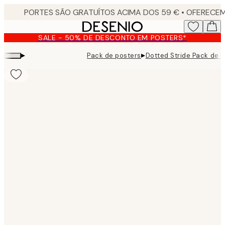
Skip
to
main
SALE - 50% DE DESCONTO EM POSTERS*
content.
▸
▸
Pack de posters
Dotted Stride Pack de 
Product
images