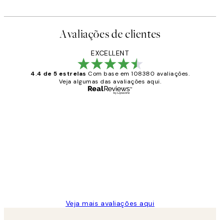
Avaliações de clientes
EXCELLENT
4.4 de 5 estrelas
Com base em 108380 avaliações.
Veja algumas das avaliações aqui.
Comprador verificado
Avaliações
de
...
clientes
2 jun.
guilhermina g
Veja mais avaliações aqui