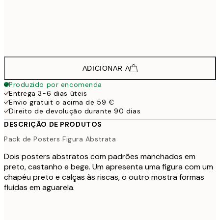
58,8
70x100 cm
142,8
100x150 cm
2
ADICIONAR A
Produzido por encomenda
Entrega 3-6 dias úteis
Envio gratuit o acima de 59 €
Direito de devolução durante 90 dias
DESCRIÇÃO DE PRODUTOS
Pack de Posters Figura Abstrata
Dois posters abstratos com padrões manchados em
preto, castanho e bege. Um apresenta uma figura com um
chapéu preto e calças às riscas, o outro mostra formas
fluidas em aguarela.