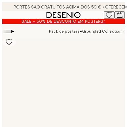
Skip
to
main
SALE - 50% DE DESCONTO EM POSTERS*
content.
▸
▸
Pack de posters
Grounded Collection Pa
Product
images