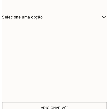
Selecione uma opção
62,8
ONE SIZE
104,
ADICIONAR A