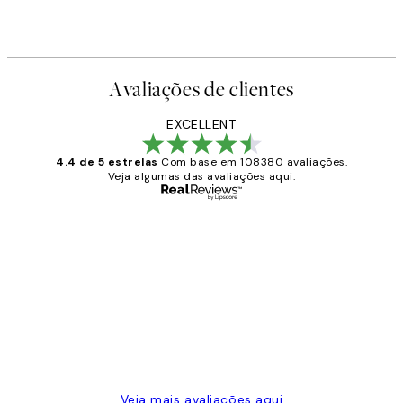
Avaliações de clientes
EXCELLENT
4.4 de 5 estrelas
Com base em 108380 avaliações.
Veja algumas das avaliações aqui.
Comprador verificado
Avaliações
de
...
clientes
2 jun.
guilhermina g
Veja mais avaliações aqui