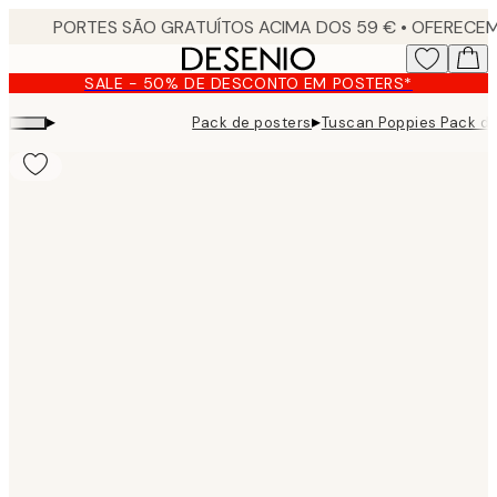
Skip
to
main
SALE - 50% DE DESCONTO EM POSTERS*
content.
▸
▸
Pack de posters
Tuscan Poppies Pack de
Product
images