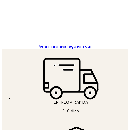
de
...
clientes
2 jun.
guilhermina g
Veja mais avaliações aqui
ENTREGA RÁPIDA
3-6 dias