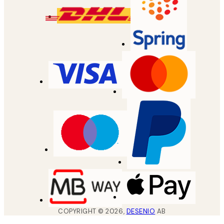
COPYRIGHT ©
2026
,
DESENIO
AB