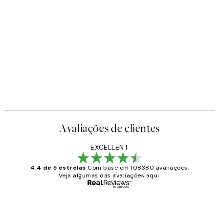
50%*
STUDIO COLLECTION
Waves of Silence Poster
95 €
A partir de 10,98 €
21,95 €
Avaliações de clientes
EXCELLENT
4.4 de 5 estrelas
Com base em 108380 avaliações.
Veja algumas das avaliações aqui.
Comprador verificado
Avaliações