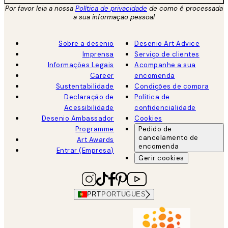
Por favor leia a nossa
Política de privacidade
de como é processada
a sua informação pessoal
Sobre a desenio
Desenio Art Advice
Imprensa
Serviço de clientes
Informações Legais
Acompanhe a sua
Career
encomenda
Sustentabilidade
Condições de compra
Declaração de
Política de
Acessibilidade
confidencialidade
Desenio Ambassador
Cookies
Programme
Pedido de
cancelamento de
Art Awards
encomenda
Entrar (Empresa)
Gerir cookies
PRT
PORTUGUES