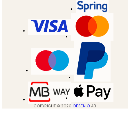
COPYRIGHT ©
2026
,
DESENIO
AB