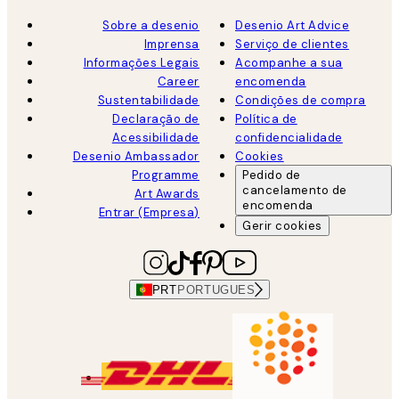
Sobre a desenio
Desenio Art Advice
Imprensa
Serviço de clientes
Informações Legais
Acompanhe a sua
Career
encomenda
Sustentabilidade
Condições de compra
Declaração de
Política de
Acessibilidade
confidencialidade
Desenio Ambassador
Cookies
Programme
Pedido de
cancelamento de
Art Awards
encomenda
Entrar (Empresa)
Gerir cookies
PRT
PORTUGUES