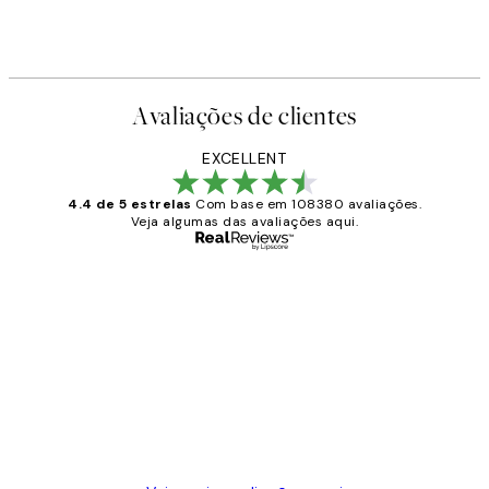
Avaliações de clientes
EXCELLENT
4.4 de 5 estrelas
Com base em 108380 avaliações.
Veja algumas das avaliações aqui.
Comprador verificado
Avaliações
de
...
clientes
2 jun.
guilhermina g