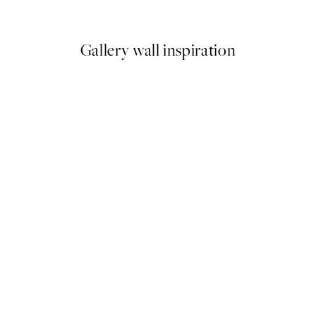
€
A partir de 7,80 €
13 €
Gallery wall inspiration