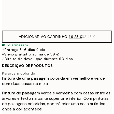
32,
Frame
options
ADICIONAR AO CARRINHO
-
16,23 €
32,45 €
Em armazém
Entrega 3-6 dias úteis
Envio gratuit o acima de 59 €
Direito de devolução durante 90 dias
DESCRIÇÃO DE PRODUTOS
Paisagem colorida
Pintura de uma paisagem colorida em vermelho e verde
com duas casas no meio
Pintura de paisagem verde e vermelha com casas entre as
árvores e texto na parte superior e inferior. Com pinturas
de paisagens coloridas, poderá criar uma casa artística
onde a cor acontece!