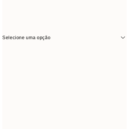
Selecione uma opção
16,2
50x70 cm