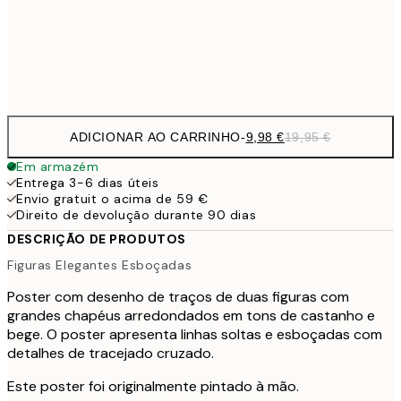
32,
Frame
options
ADICIONAR AO CARRINHO
-
9,98 €
19,95 €
Em armazém
Entrega 3-6 dias úteis
Envio gratuit o acima de 59 €
Direito de devolução durante 90 dias
DESCRIÇÃO DE PRODUTOS
Figuras Elegantes Esboçadas
Poster com desenho de traços de duas figuras com
grandes chapéus arredondados em tons de castanho e
bege. O poster apresenta linhas soltas e esboçadas com
detalhes de tracejado cruzado.
Este poster foi originalmente pintado à mão.