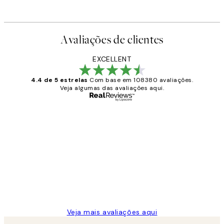
Avaliações de clientes
EXCELLENT
4.4 de 5 estrelas
Com base em 108380 avaliações.
Veja algumas das avaliações aqui.
Comprador verificado
Avaliações
de
...
clientes
2 jun.
guilhermina g
Veja mais avaliações aqui