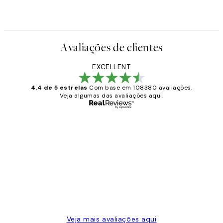
Avaliações de clientes
EXCELLENT
4.4 de 5 estrelas
Com base em 108380 avaliações.
Veja algumas das avaliações aqui.
Comprador verificado
Avaliações
de
...
clientes
2 jun.
guilhermina g
Veja mais avaliações aqui