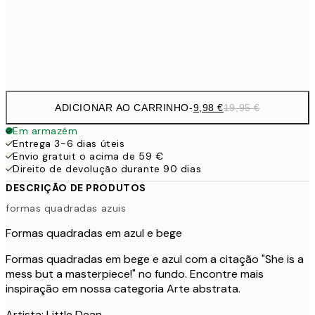
32,
Frame
options
ADICIONAR AO CARRINHO
-
9,98 €
19,95 €
Em armazém
Entrega 3-6 dias úteis
Envio gratuit o acima de 59 €
Direito de devolução durante 90 dias
DESCRIÇÃO DE PRODUTOS
formas quadradas azuis
Formas quadradas em azul e bege
Formas quadradas em bege e azul com a citação "She is a
mess but a masterpiece!" no fundo. Encontre mais
inspiração em nossa categoria Arte abstrata.
Artista: Little Dean