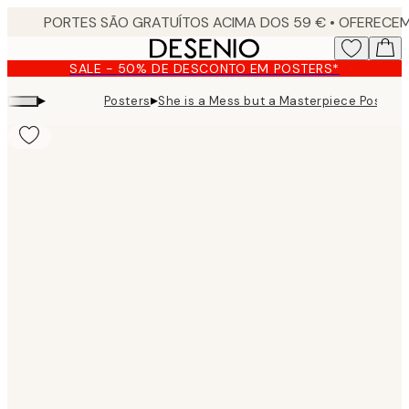
Skip
to
main
SALE - 50% DE DESCONTO EM POSTERS*
content.
▸
▸
Posters
She is a Mess but a Masterpiece Poster
Product
images