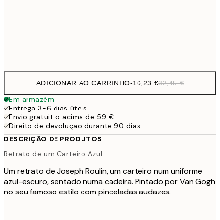
16,2
50x70 cm
32,
Frame
options
ADICIONAR AO CARRINHO
-
16,23 €
32,45 €
Em armazém
Entrega 3-6 dias úteis
Envio gratuit o acima de 59 €
Direito de devolução durante 90 dias
DESCRIÇÃO DE PRODUTOS
Retrato de um Carteiro Azul
Um retrato de Joseph Roulin, um carteiro num uniforme
azul-escuro, sentado numa cadeira. Pintado por Van Gogh
no seu famoso estilo com pinceladas audazes.