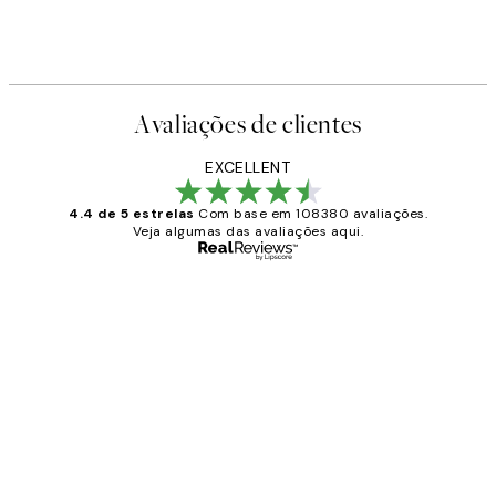
Avaliações de clientes
EXCELLENT
4.4 de 5 estrelas
Com base em 108380 avaliações.
Veja algumas das avaliações aqui.
Comprador verificado
Avaliações
de
...
clientes
2 jun.
guilhermina g