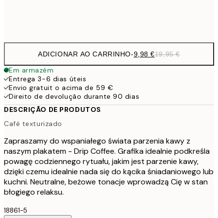
Frame
options
ADICIONAR AO CARRINHO
-
9,98 €
19,95 €
Em armazém
Entrega 3-6 dias úteis
Envio gratuit o acima de 59 €
Direito de devolução durante 90 dias
DESCRIÇÃO DE PRODUTOS
Café texturizado
Zapraszamy do wspaniałego świata parzenia kawy z
naszym plakatem - Drip Coffee. Grafika idealnie podkreśla
powagę codziennego rytuału, jakim jest parzenie kawy,
dzięki czemu idealnie nada się do kącika śniadaniowego lub
kuchni. Neutralne, beżowe tonacje wprowadzą Cię w stan
błogiego relaksu.
18861-5